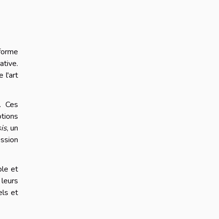
eforme
ative.
e l'art
. Ces
otions
is
, un
ession
ble et
 leurs
els et