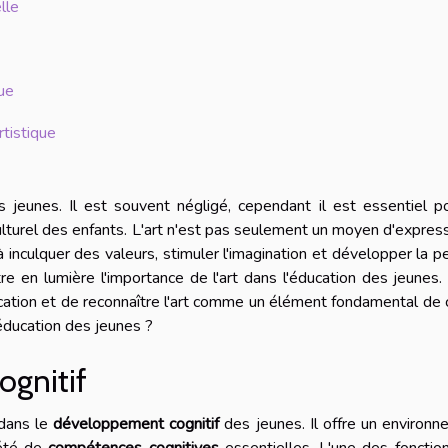
lle
que
rtistique
es jeunes. Il est souvent négligé, cependant il est essentiel p
turel des enfants. L'art n'est pas seulement un moyen d'expressi
à inculquer des valeurs, stimuler l'imagination et développer la 
tre en lumière l'importance de l'art dans l'éducation des jeunes. 
cation et de reconnaître l'art comme un élément fondamental de 
l'éducation des jeunes ?
ognitif
 dans le
développement cognitif
des jeunes. Il offre un environ
iété de
compétences cognitives
essentielles. L'une des fonctio