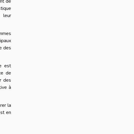
ent de
stique
 leur
ammes
ipaux
ce des
e est
ace de
r des
tive à
rer la
est en