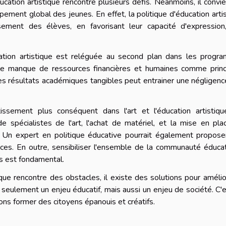
ucation artistique rencontre plusieurs défis. Néanmoins, il convi
pement global des jeunes. En effet, la politique d'éducation arti
ement des élèves, en favorisant leur capacité d'expression,
ation artistique est reléguée au second plan dans les progr
 le manque de ressources financières et humaines comme princ
des résultats académiques tangibles peut entrainer une négligen
issement plus conséquent dans l'art et l'éducation artistiqu
e spécialistes de l'art, l'achat de matériel, et la mise en pl
. Un expert en politique éducative pourrait également propose
aces. En outre, sensibiliser l'ensemble de la communauté éduca
es est fondamental.
ique rencontre des obstacles, il existe des solutions pour amélio
s seulement un enjeu éducatif, mais aussi un enjeu de société. C'
ons former des citoyens épanouis et créatifs.