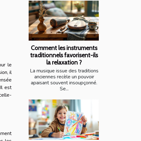
Comment les instruments
traditionnels favorisent-ils
la relaxation ?
our le
La musique issue des traditions
on, il
anciennes recèle un pouvoir
pensée
apaisant souvent insoupçonné.
Il est
Se...
celle-
nement
ns les