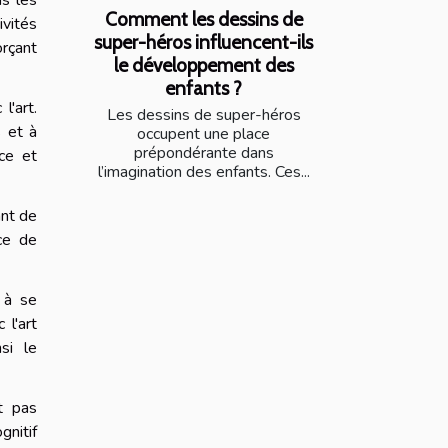
Comment les dessins de
ivités
super-héros influencent-ils
orçant
le développement des
enfants ?
l'art.
Les dessins de super-héros
s et à
occupent une place
prépondérante dans
ce et
l’imagination des enfants. Ces...
tant de
ce de
u à se
 l'art
si le
t pas
gnitif