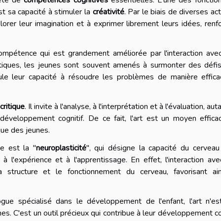
t sa capacité à stimuler la
créativité
. Par le biais de diverses act
lorer leur imagination et à exprimer librement leurs idées, renf
mpétence qui est grandement améliorée par l'interaction avec 
istiques, les jeunes sont souvent amenés à surmonter des défi
mule leur capacité à résoudre les problèmes de manière effica
critique
. Il invite à l'analyse, à l'interprétation et à l'évaluation, au
éveloppement cognitif. De ce fait, l'art est un moyen effica
ique des jeunes.
e est la "
neuroplasticité
", qui désigne la capacité du cervea
l'expérience et à l'apprentissage. En effet, l'interaction avec
 structure et le fonctionnement du cerveau, favorisant ain
e spécialisé dans le développement de l'enfant, l'art n'es
es. C'est un outil précieux qui contribue à leur développement co