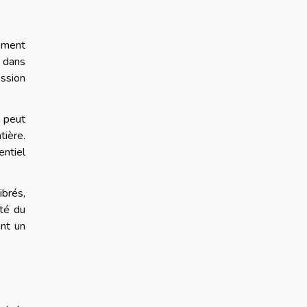
pement
s dans
ession
t peut
tière.
entiel
ibrés,
ité du
ant un