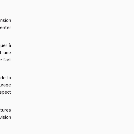
ension
senter
quer à
et une
 l'art
 de la
ourage
spect
ltures
vision